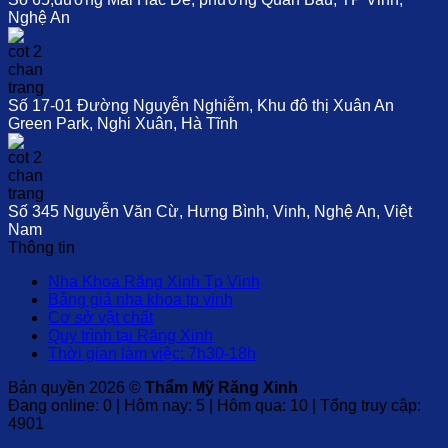
Nghệ An
Số 17-01 Đường Nguyễn Nghiễm, Khu đô thị Xuân An
Green Park, Nghi Xuân, Hà Tĩnh
Số 345 Nguyễn Văn Cừ, Hưng Bình, Vinh, Nghệ An, Việt
Nam
Thông tin
Nha Khoa Răng Xinh Tp Vinh
Bảng giá nha khoa tp vinh
Cơ sở vật chất
Quy trình tại Răng Xinh
Thời gian làm việc: 7h30-18h
Bản quyền 2026 ©
Thẩm Mỹ Răng Xinh
Đang online: 0 | Hôm nay: 5 | Hôm qua: 10 | Tổng truy cập:
4901