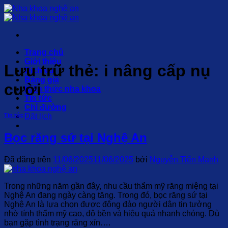
Chuyển
đến
nội
dung
Trang chủ
Giới thiệu
Lưu trữ thẻ:
i nâng cấp nụ
Dịch vụ
Bảng giá
cười
Kiến thức nha khoa
Tin tức
Chỉ đường
Đặt lịch
Tin tức
Bọc răng sứ tại Nghệ An
Đã đăng trên
11/06/2025
11/06/2025
bởi
Nguyễn Tiến Mạnh
Trong những năm gần đây, nhu cầu thẩm mỹ răng miệng tại
Nghệ An đang ngày càng tăng. Trong đó, bọc răng sứ tại
Nghệ An là lựa chọn được đông đảo người dân tin tưởng
nhờ tính thẩm mỹ cao, độ bền và hiệu quả nhanh chóng. Dù
bạn gặp tình trạng răng xỉn….