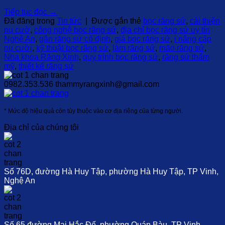
Tiếp tục đọc
→
Đã đăng trong
Tin tức
|
Được gắn thẻ
bọc răng sứ
,
cải thiện
nụ cườ
,
công nghệ bọc răng sứ
,
địa chỉ bọc răng sứ uy tín
Nghệ An
,
gắn răng sứ cố định
,
giá bọc răng sứ
,
i nâng cấp
nụ cười
,
kỹ thuật bọc răng sứ
,
làm răng sứ
,
mão răng sứ
,
Nha khoa Răng Xinh
,
quy trình bọc răng sứ
,
răng sứ thẩm
mỹ
,
thiết kế răng sứ
0982.353.536
thammyrangxinh@gmail.com
* Mức độ hiệu quả còn tùy thuộc vào cơ địa riêng của từng người.
Địa chỉ của chúng tôi
Số 76D, đường Hà Huy Tập, phường Hà Huy Tập, TP Vinh,
Nghệ An
Số 65,đường Mai Hắc Đế, phường Quán Bàu, TP Vinh,