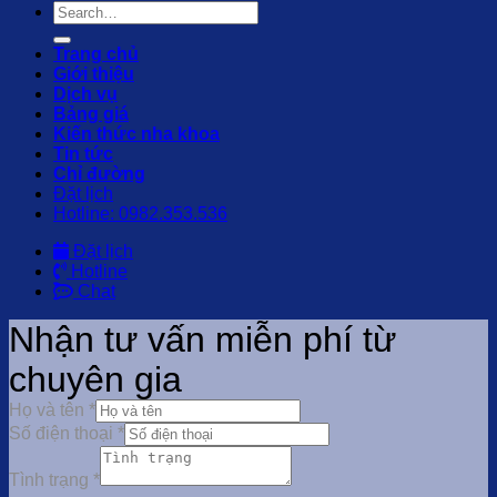
Trang chủ
Giới thiệu
Dịch vụ
Bảng giá
Kiến thức nha khoa
Tin tức
Chỉ đường
Đặt lịch
Hotline: 0982.353.536
Đặt lịch
Hotline
Chat
Nhận tư vấn miễn phí từ
chuyên gia
Họ và tên
*
Số điện thoại
*
Tình trạng
*