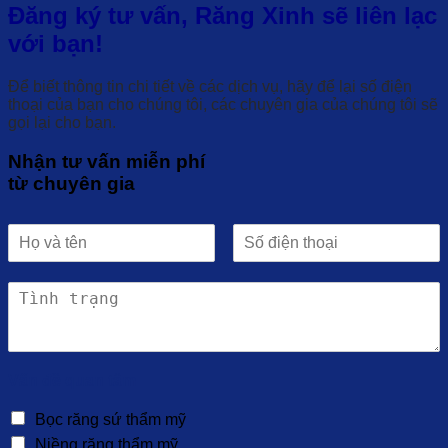
Đăng ký tư vấn, Răng Xinh sẽ liên lạc
với bạn!
Để biết thông tin chi tiết về các dịch vụ, hãy để lại số điện
thoại của bạn cho chúng tôi, các chuyên gia của chúng tôi sẽ
gọi lại cho bạn.
Nhận tư vấn miễn phí
từ chuyên gia
Vấn đề quan tâm
Bọc răng sứ thẩm mỹ
Niềng răng thẩm mỹ