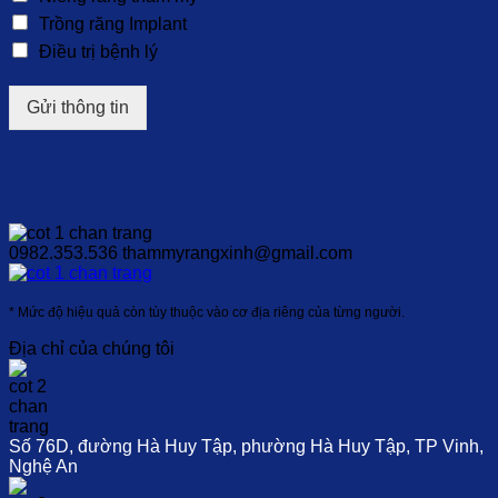
Trồng răng Implant
Điều trị bệnh lý
Gửi thông tin
0982.353.536
thammyrangxinh@gmail.com
* Mức độ hiệu quả còn tùy thuộc vào cơ địa riêng của từng người.
Địa chỉ của chúng tôi
Số 76D, đường Hà Huy Tập, phường Hà Huy Tập, TP Vinh,
Nghệ An