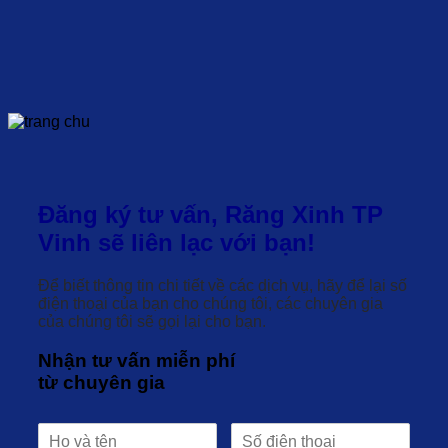
Đăng ký tư vấn, Răng Xinh TP
Vinh sẽ liên lạc với bạn!
Để biết thông tin chi tiết về các dịch vụ, hãy để lại số
điện thoại của bạn cho chúng tôi, các chuyên gia
của chúng tôi sẽ gọi lại cho bạn.
Nhận tư vấn miễn phí
từ chuyên gia