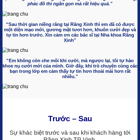
phác đồ thì ngắn gọn mà rất hiệu quả.”
“Sau thời gian niềng răng tại Răng Xinh thì em đã có được
một diện mạo mới, gương mặt tươi hơn, khuôn cười đẹp và
tự tin hơn trước. Xin cảm ơn các bác sĩ tại Nha khoa Răng
Xinh”
“Em không còn che môi khi cười, mà ngược lại, tôi tự hào
khoe nụ cười mới của mình. Giờ đây, khi trò chuyện cùng các
bạn trong lớp em cảm thấy tự tin hơn thoải mái hơn rất
nhiều.”
Trước – Sau
Sự khác biệt trước và sau khi khách hàng tới
Răng Xinh TP Vinh.