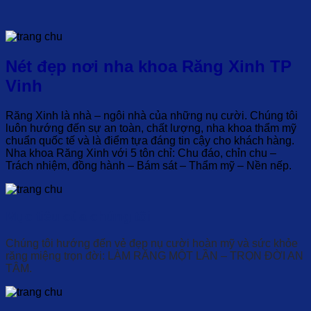
Nét đẹp nơi nha khoa Răng Xinh TP
Vinh
Răng Xinh là nhà – ngôi nhà của những nụ cười. Chúng tôi
luôn hướng đến sự an toàn, chất lượng, nha khoa thẩm mỹ
chuẩn quốc tế và là điểm tựa đáng tin cậy cho khách hàng.
Nha khoa Răng Xinh với 5 tôn chỉ: Chu đáo, chỉn chu –
Trách nhiệm, đồng hành – Bám sát – Thẩm mỹ – Nền nếp.
Mục tiêu của chúng tôi
Chúng tôi hướng đến vẻ đẹp nụ cười hoàn mỹ và sức khỏe
răng miệng trọn đời: LÀM RĂNG MỘT LẦN – TRỌN ĐỜI AN
TÂM.