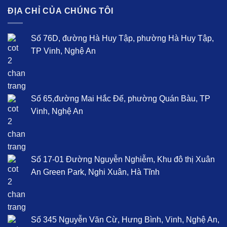
* Mức độ hiệu quả còn tùy thuộc vào cơ địa riêng của từng người.
ĐỊA CHỈ CỦA CHÚNG TÔI
Số 76D, đường Hà Huy Tập, phường Hà Huy
Tập, TP Vinh, Nghệ An
Số 65,đường Mai Hắc Đế, phường Quán Bàu, TP
Vinh, Nghệ An
Số 17-01 Đường Nguyễn Nghiễm, Khu đô thị
Xuân An Green Park, Nghi Xuân, Hà Tĩnh