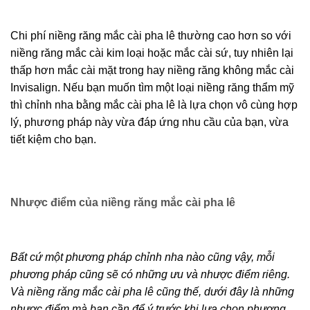
Chi phí niềng răng mắc cài pha lê thường cao hơn so
với niềng răng mắc cài kim loại hoặc mắc cài sứ, tuy
nhiên lại thấp hơn mắc cài mặt trong hay niềng răng
không mắc cài Invisalign. Nếu bạn muốn tìm một loại
niềng răng thẩm mỹ thì chỉnh nha bằng mắc cài pha lê là
X
lựa chọn vô cùng hợp lý, phương pháp này vừa đáp
ứng nhu cầu của bạn, vừa tiết kiệm cho bạn.
Nhận tư vấn miễn phí từ
chuyên gia
Nhược điểm của niềng răng mắc cài pha lê
Bất cứ một phương pháp chỉnh nha nào cũng vậy, mỗi
phương pháp cũng sẽ có những ưu và nhược điểm
riêng. Và niềng răng mắc cài pha lê cũng thế, dưới đây
là những nhược điểm mà bạn cần để ý trước khi lựa