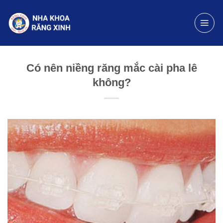
Chuyển
đến
nội
dung
Có nên niềng răng mắc cài pha lê
không?