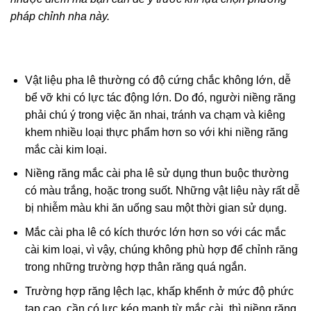
chọn phương pháp chỉnh nha này.
Vấn đề quan tâm
Bọc răng sứ thẩm mỹ
Vật liệu pha lê thường có độ cứng chắc không lớn,
Niềng răng thẩm mỹ
dễ bể vỡ khi có lực tác động lớn. Do đó, người niềng
Trồng răng Implant
răng phải chú ý trong việc ăn nhai, tránh va chạm và
Điều trị bệnh lý
kiêng khem nhiều loại thực phẩm hơn so với khi
niềng răng mắc cài kim loại.
Gửi thông tin
Niềng răng mắc cài pha lê sử dụng thun buộc thường
có màu trắng, hoặc trong suốt. Những vật liệu này rất
dễ bị nhiễm màu khi ăn uống sau một thời gian sử
dụng.
Mắc cài pha lê có kích thước lớn hơn so với các mắc
cài kim loại, vì vậy, chúng không phù hợp để chỉnh
răng trong những trường hợp thân răng quá ngắn.
Trường hợp răng lệch lạc, khấp khểnh ở mức độ