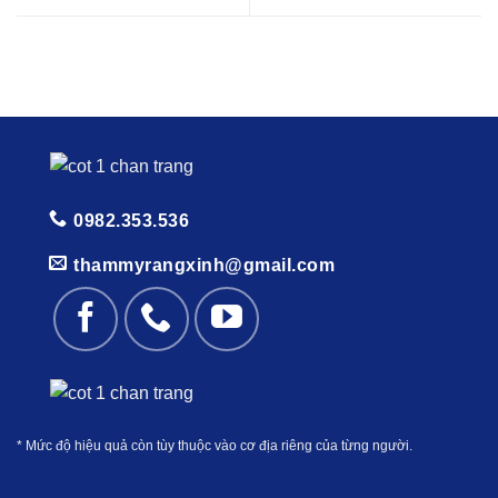
Bật mí 5 cách tẩy trắng răng
nha khoa nghệ an
tại nhà đơn giản
0982.353.536
thammyrangxinh@gmail.com