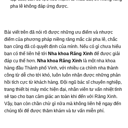
phức tạp cao, cần có lực kéo mạnh từ mắc cài, thì
niềng răng pha lê không đáp ứng được.
Bài viết trên đã nói rõ được những ưu điểm và nhược
điểm của phương pháp niềng răng mắc cài pha lê, chắc
bạn cũng đã có quyết định của mình. Nếu có gì chưa
hiểu bạn có thể liên hệ tới
Nha khoa Răng Xinh
để
được giải đáp cụ thể hơn.
Nha khoa Răng Xinh
là một
nha khoa hàng đầu Thành phố Vinh, với nhiều ca chỉnh
nha thành công từ dễ cho tới khó, luôn luôn nhận được
những phản hồi tích cực từ khách hàng. Đội ngũ bác sĩ
chuyên nghiệp, trang thiết bị máy móc hiện đại, nhân
viên tư vấn nhiệt tình sẽ tạo cho bạn cảm giác an toàn
khi đến với Răng Xinh. Vậy, bạn còn chần chừ gì nữa
mà không liên hệ ngay đến chúng tôi để được thăm
khám và tư vấn miễn phí.