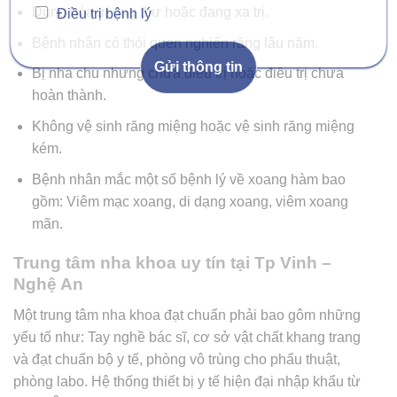
Dùng hóa trị ung thư hoặc đang xạ trị.
Điều trị bệnh lý
Bệnh nhân có thói quen nghiến răng lâu năm.
Gửi thông tin
Bị nha chu nhưng chưa điều trị hoặc điều trị chưa
hoàn thành.
Không vệ sinh răng miệng hoặc vệ sinh răng miệng
kém.
Bệnh nhân mắc một số bệnh lý về xoang hàm bao
gồm: Viêm mạc xoang, di dạng xoang, viêm xoang
mãn.
Trung tâm nha khoa uy tín tại Tp Vinh –
Nghệ An
Một trung tâm nha khoa đạt chuẩn
phải bao gôm những
yếu tố như: Tay nghề bác sĩ, cơ sở vật chất khang trang
và đạt chuẩn bộ y tế, phòng vô trùng cho phẩu thuật,
phòng labo. Hệ thống thiết bị y tế hiện đại nhập khẩu từ