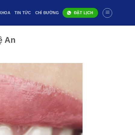
KHOA
TIN TỨC
CHỈ ĐƯỜNG
ĐẶT LỊCH
ệ An