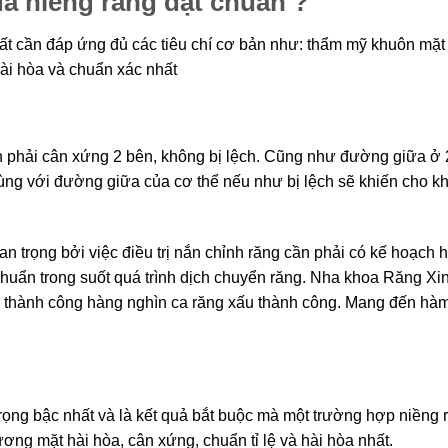
ả niềng răng đạt chuẩn ?
t cần đáp ứng đủ các tiêu chí cơ bản như: thẩm mỹ khuôn mặt 
ài hòa và chuẩn xác nhất
 phải cân xứng 2 bên, không bị lệch. Cũng như đường giữa ở 
ùng với đường giữa của cơ thể nếu như bị lệch sẽ khiến cho kh
Vấn đề quan tâm
an trọng bởi việc điều trị nắn chỉnh răng cần phải có kế hoạch h
Bọc răng sứ thẩm mỹ
Niềng răng thẩm mỹ
chuẩn trong suốt quá trình dịch chuyển răng. Nha khoa Răng Xinh
Trồng răng Implant
Điều trị bệnh lý
thành công hàng nghìn ca răng xấu thành công. Mang đến hàm r
Gửi thông tin
rọng bậc nhất và là kết quả bắt buộc mà một trường hợp niềng r
ng mặt hài hòa, cân xứng, chuẩn tỉ lệ và hài hòa nhất.