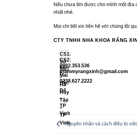
Nếu chưa tìm được cho mình một địa ch
nhất nhé.
Mọi chi tiết xin liên hệ với chúng tôi qua
CTY TNHH NHA KHOA RĂNG XIN
CS1:
CS2:
Số
0982.353.536
65
76D
thammyrangxinh@gmail.com
*
Mai
–
0238.627.2222
Hắc
Hà
Đế
Huy
–
Tập
TP
–
Vinh
TP
Vinh
Nguyên nhân và cách điều trị viêm