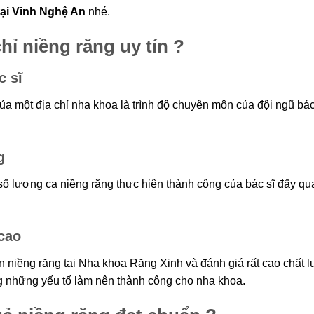
tại Vinh Nghệ An
nhé.
ỉ niềng răng uy tín ?
 sĩ
ủa một địa chỉ nha khoa là trình độ chuyên môn của đội ngũ bác
 số lượng ca niềng răng thực hiện thành công của bác sĩ đấy qu
cao
niềng răng tại Nha khoa Răng Xinh và đánh giá rất cao chất lư
ận tư vấn miễn phí từ chuyên 
ng những yếu tố làm nên thành công cho nha khoa.