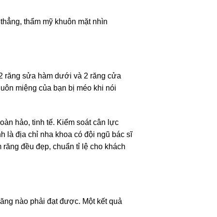
thẳng, thẩm mỹ khuôn mặt nhìn
2 răng sửa hàm dưới và 2 răng cửa
uôn miệng của bạn bị méo khi nói
oàn hảo, tinh tế. Kiểm soát cân lực
 là địa chỉ nha khoa có đội ngũ bác sĩ
ăng đều đẹp, chuẩn tỉ lệ cho khách
ăng nào phải đạt được. Một kết quả