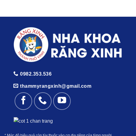
0982.353.536
thammyrangxinh@gmail.com
* Mức độ hiệu quả còn tùy thuộc vào cơ địa riêng của từng người.