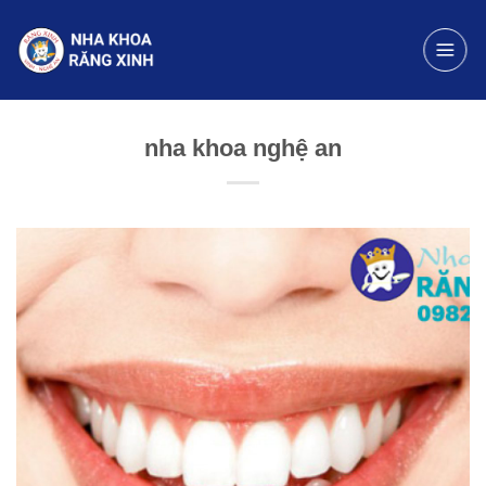
Chuyển
đến
nội
dung
nha khoa nghệ an