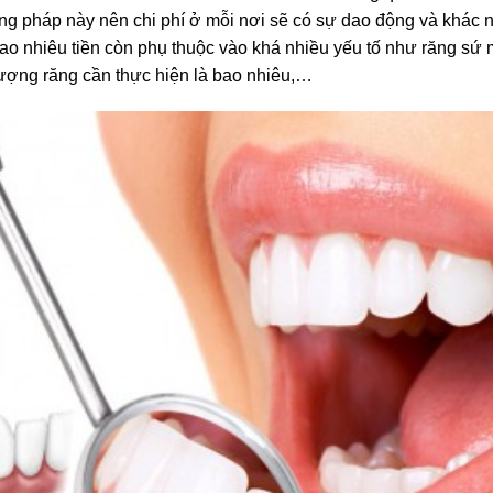
 pháp này nên chi phí ở mỗi nơi sẽ có sự dao động và khác nh
o nhiêu tiền còn phụ thuộc vào khá nhiều yếu tố như răng sứ 
ợng răng cần thực hiện là bao nhiêu,…
Vấn đề quan tâm
Bọc răng sứ thẩm mỹ
Niềng răng thẩm mỹ
Trồng răng Implant
Điều trị bệnh lý
Gửi thông tin