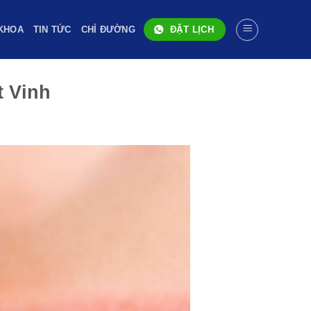
KHOA
TIN TỨC
CHỈ ĐƯỜNG
ĐẶT LỊCH
 Vinh