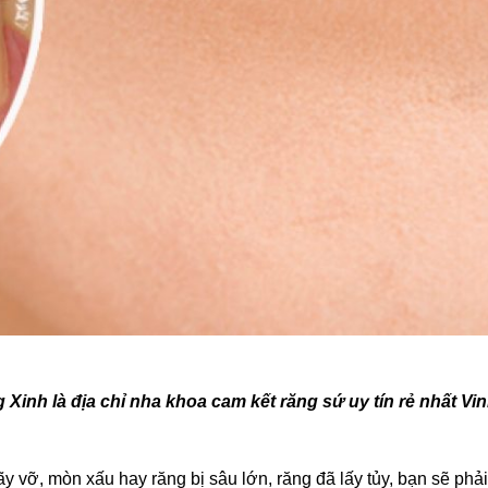
h là địa chỉ nha khoa cam kết răng sứ uy tín rẻ nhất Vinh
y vỡ, mòn xấu hay răng bị sâu lớn, răng đã lấy tủy, bạn sẽ phả