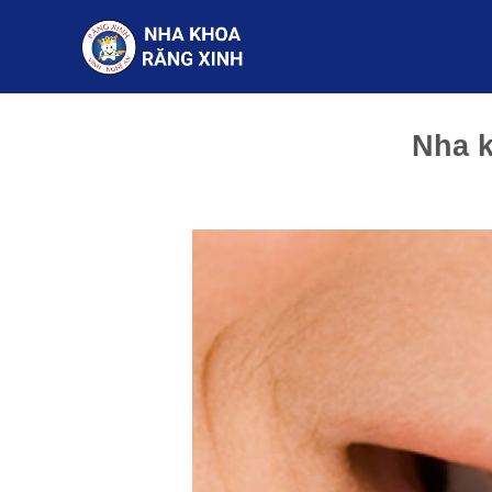
Chuyển
đến
nội
dung
Nha k