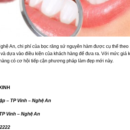
ệ An, chi phí của bọc răng sứ nguyên hàm được cụ thể theo s
và dựa vào điều kiện của khách hàng để đưa ra. Với mức giá khá
àng có cơ hội tiếp cận phương pháp làm đẹp mới này.
INH
p – TP Vinh – Nghệ An
 Vinh – Nghệ An
2222