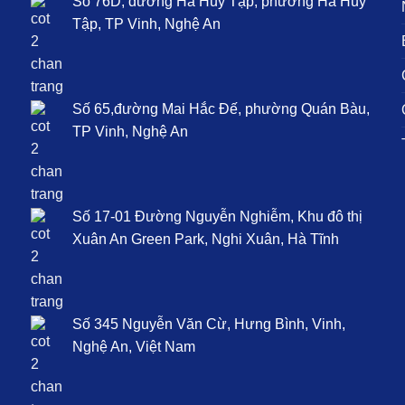
Số 76D, đường Hà Huy Tập, phường Hà Huy
N
Tập, TP Vinh, Nghệ An
B
C
Số 65,đường Mai Hắc Đế, phường Quán Bàu,
Q
TP Vinh, Nghệ An
T
Số 17-01 Đường Nguyễn Nghiễm, Khu đô thị
Xuân An Green Park, Nghi Xuân, Hà Tĩnh
Số 345 Nguyễn Văn Cừ, Hưng Bình, Vinh,
Nghệ An, Việt Nam