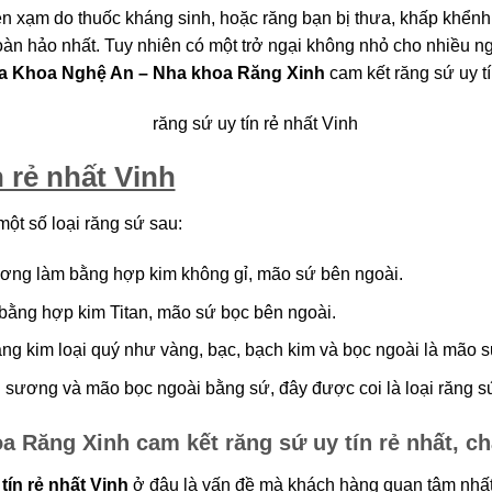
 xạm do thuốc kháng sinh, hoặc răng bạn bị thưa, khấp khểnh 
n hảo nhất. Tuy nhiên có một trở ngại không nhỏ cho nhiều ngườ
 Khoa Nghệ An – Nha khoa Răng Xinh
cam kết răng sứ uy tín
 rẻ nhất Vinh
ột số loại răng sứ sau:
ận tư vấn miễn phí từ chuyên 
ơng làm bằng hợp kim không gỉ, mão sứ bên ngoài.
ằng hợp kim Titan, mão sứ bọc bên ngoài.
g kim loại quý như vàng, bạc, bạch kim và bọc ngoài là mão sứ
ương và mão bọc ngoài bằng sứ, đây được coi là loại răng sứ 
Răng Xinh cam kết răng sứ uy tín rẻ nhất, ch
ín rẻ nhất Vinh
ở đâu là vấn đề mà khách hàng quan tâm nhất 