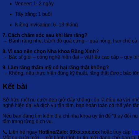
Veneer: 1–2 ngày
Tẩy trắng: 1 buổi
Niềng Invisalign: 6–18 tháng
7. Cách chăm sóc sau khi làm răng?
→ Đánh răng nhẹ, tránh đồ quá cứng – quá nóng, hạn chế cà ph
8. Vì sao nên chọn Nha khoa Răng Xinh?
→ Bác sĩ giỏi – công nghệ hiện đại – vật liệu cao cấp – quy t
9. Làm răng thẩm mỹ có hại răng thật không?
→ Không, nếu thực hiện đúng kỹ thuật, răng thật được bảo tồn
Kết bài
Sở hữu một nụ cười đẹp giờ đây không còn là điều xa vời nhờ
nghệ hiện đại và dịch vụ tận tâm, bạn hoàn toàn có thể yên t
Nếu bạn đang tìm kiếm địa chỉ nha khoa uy tín để “thay đổi nụ
tâm trong từng dịch vụ.
📞 Liên hệ ngay
Hotline/Zalo: 09xx.xxx.xxx
hoặc truy cập
htt
Một nụ cười mới – một hành trình tự tin mới đang chờ bạn tại