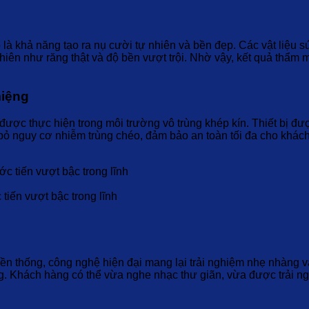
là khả năng tạo ra nụ cười tự nhiên và bền đẹp. Các vật liệu 
ên như răng thật và độ bền vượt trội. Nhờ vậy, kết quả thẩm mỹ
miệng
u được thực hiện trong môi trường vô trùng khép kín. Thiết bị 
bỏ nguy cơ nhiễm trùng chéo, đảm bảo an toàn tối đa cho khách h
tiến vượt bậc trong lĩnh
uyền thống, công nghệ hiện đại mang lại trải nghiệm nhẹ nhàng v
g. Khách hàng có thể vừa nghe nhạc thư giãn, vừa được trải n