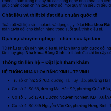
Phòng khám trang bị đầy đủ các công nghệ nha khoa tiên ti
giúp chẩn đoán chính xác. Nhờ đó, mọi quy trình điều trị đều đ
Chất liệu và thiết bị đạt tiêu chuẩn quốc tế
Toàn bộ vật liệu sứ, implant, và dụng cụ y tế tại
Nha khoa Răn
toàn tuyệt đối cho khách hàng trong suốt quá trình điều trị.
Dịch vụ chuyên nghiệp – chăm sóc tận tâm
Từ khâu tư vấn đến hậu điều trị, khách hàng luôn được đội ngũ
tâm này giúp
Nha khoa Răng Xinh
trở thành địa chỉ tin cậy 
Thông tin liên hệ – Đặt lịch thăm khám
HỆ THỐNG NHA KHOA RĂNG XINH – TP VINH
Trụ sở chính: Số 76D, đường Hà Huy Tập, phường Hà 
Cơ sở 2: Số 65, đường Mai Hắc Đế, phường Quán Bàu,
Cơ sở 3: Số 17-01 Đường Nguyễn Nghiễm, KĐT Xuân An
Cơ sở 4: Số 345 Nguyễn Văn Cừ, phường Hưng Bình, 