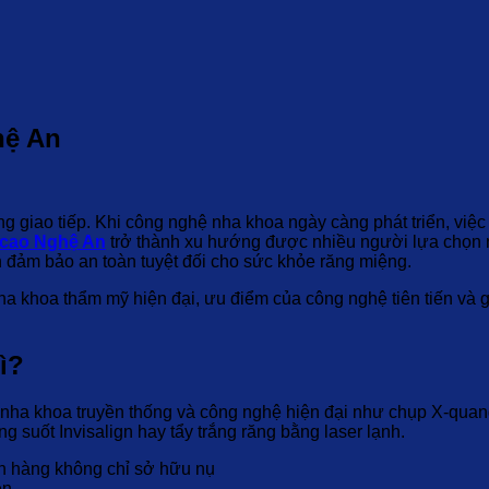
hệ An
rong giao tiếp. Khi công nghệ nha khoa ngày càng phát triển, v
 cao Nghệ An
trở thành xu hướng được nhiều người lựa chọn n
 đảm bảo an toàn tuyệt đối cho sức khỏe răng miệng.
 nha khoa thẩm mỹ hiện đại, ưu điểm của công nghệ tiên tiến và g
ì?
ha khoa truyền thống và công nghệ hiện đại như chụp X-quang 3
 suốt Invisalign hay tẩy trắng răng bằng laser lạnh.