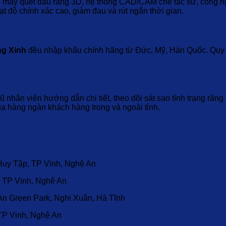
ến: máy quét dấu răng 3D, hệ thống CAD/CAM chế tác sứ, công
ạt độ chính xác cao, giảm đau và rút ngắn thời gian.
g Xinh
đều nhập khẩu chính hãng từ Đức, Mỹ, Hàn Quốc. Quy t
 nhân viên hướng dẫn chi tiết, theo dõi sát sao tình trạng răng
của hàng ngàn khách hàng trong và ngoài tỉnh.
Huy Tập, TP Vinh, Nghệ An
 TP Vinh, Nghệ An
 Green Park, Nghi Xuân, Hà Tĩnh
TP Vinh, Nghệ An