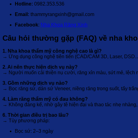
Hotline:
0982.353.536
Email:
thammyrangxinh@gmail.com
Facebook
:
Nha Khoa Răng Xinh
Câu hỏi thường gặp (FAQ) về nha kh
1. Nha khoa thẩm mỹ công nghệ cao là gì?
→ Ứng dụng công nghệ tiên tiến (CAD/CAM 3D, Laser, DSD…) g
2. Ai nên thực hiện dịch vụ này?
→ Người muốn cải thiện nụ cười, răng xỉn màu, sứt mẻ, lệch 
3. Gồm những dịch vụ nào?
→ Bọc răng sứ, dán sứ Veneer, niềng răng trong suốt, tẩy trắng 
4. Làm răng thẩm mỹ có đau không?
→ Không đáng kể, nhờ gây tê hiện đại và thao tác nhẹ nhàng, q
6. Thời gian điều trị bao lâu?
→ Tùy phương pháp:
Bọc sứ: 2–3 ngày