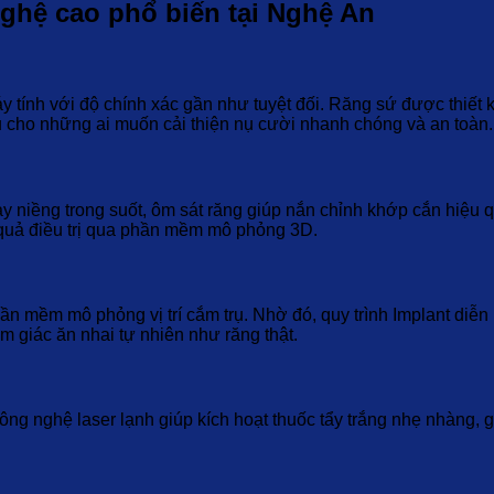
ghệ cao phổ biến tại Nghệ An
h với độ chính xác gần như tuyệt đối. Răng sứ được thiết kế 
u cho những ai muốn cải thiện nụ cười nhanh chóng và an toàn.
ay niềng trong suốt, ôm sát răng giúp nắn chỉnh khớp cắn hiệ
t quả điều trị qua phần mềm mô phỏng 3D.
 mềm mô phỏng vị trí cắm trụ. Nhờ đó, quy trình Implant diễn r
 giác ăn nhai tự nhiên như răng thật.
ông nghệ laser lạnh giúp kích hoạt thuốc tẩy trắng nhẹ nhàng, 