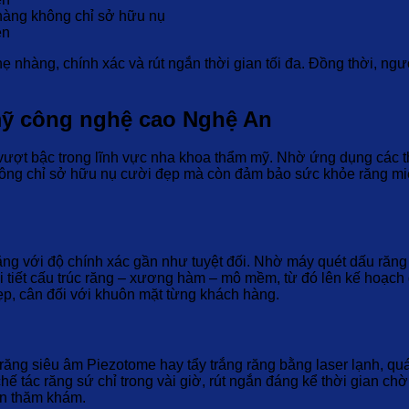
hàng không chỉ sở hữu nụ
ện
hẹ nhàng, chính xác và rút ngắn thời gian tối đa. Đồng thời, ng
 mỹ công nghệ cao Nghệ An
ợt bậc trong lĩnh vực nha khoa thẩm mỹ. Nhờ ứng dụng các thiết 
ng chỉ sở hữu nụ cười đẹp mà còn đảm bảo sức khỏe răng miện
ăng với độ chính xác gần như tuyệt đối. Nhờ máy quét dấu răn
tiết cấu trúc răng – xương hàm – mô mềm, từ đó lên kế hoạch đ
đẹp, cân đối với khuôn mặt từng khách hàng.
răng siêu âm Piezotome hay tẩy trắng răng bằng laser lạnh, quá 
tác răng sứ chỉ trong vài giờ, rút ngắn đáng kể thời gian ch
an thăm khám.