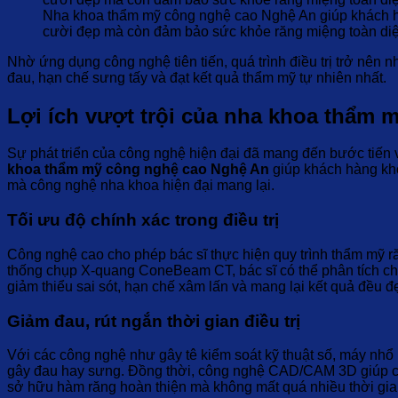
Nha khoa thẩm mỹ công nghệ cao Nghệ An giúp khách 
cười đẹp mà còn đảm bảo sức khỏe răng miệng toàn di
Nhờ ứng dụng công nghệ tiên tiến, quá trình điều trị trở nên n
đau, hạn chế sưng tấy và đạt kết quả thẩm mỹ tự nhiên nhất.
Lợi ích vượt trội của nha khoa thẩm
Sự phát triển của công nghệ hiện đại đã mang đến bước tiến vư
khoa thẩm mỹ công nghệ cao Nghệ An
giúp khách hàng khô
mà công nghệ nha khoa hiện đại mang lại.
Tối ưu độ chính xác trong điều trị
Công nghệ cao cho phép bác sĩ thực hiện quy trình thẩm mỹ r
thống chụp X-quang ConeBeam CT, bác sĩ có thể phân tích chi 
giảm thiểu sai sót, hạn chế xâm lấn và mang lại kết quả đều 
Giảm đau, rút ngắn thời gian điều trị
Với các công nghệ như gây tê kiểm soát kỹ thuật số, máy nhổ 
gây đau hay sưng. Đồng thời, công nghệ CAD/CAM 3D giúp chế 
sở hữu hàm răng hoàn thiện mà không mất quá nhiều thời gi