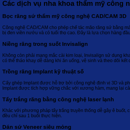
Các dịch vụ nha khoa thẩm mỹ công n
Bọc răng sứ thẩm mỹ công nghệ CAD/CAM 3D
Công nghệ CAD/CAM cho phép chế tác mão răng sứ bằng máy tín
bị đen viền nướu và có tuổi thọ cao. Đây là lựa chọn hàng đầ
Niềng răng trong suốt Invisalign
Không còn phải mang mắc cài kim loại, Invisalign sử dụng kh
có thể tháo khay dễ dàng khi ăn uống, vệ sinh và theo dõi kế
Trồng răng Implant kỹ thuật số
Cấy ghép Implant được hỗ trợ bởi công nghệ định vị 3D và phần
Implant được tích hợp vững chắc với xương hàm, mang lại cảm
Tẩy trắng răng bằng công nghệ laser lạnh
Khác với phương pháp tẩy trắng truyền thống dễ gây ê buốt, c
đều chỉ sau 1 buổi thực hiện.
Dán sứ Veneer siêu mỏng