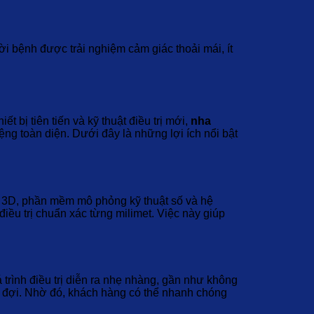
ười bệnh được trải nghiệm cảm giác thoải mái, ít
bị tiên tiến và kỹ thuật điều trị mới,
nha
g toàn diện. Dưới đây là những lợi ích nổi bật
g 3D, phần mềm mô phỏng kỹ thuật số và hệ
iều trị chuẩn xác từng milimet. Việc này giúp
trình điều trị diễn ra nhẹ nhàng, gần như không
ờ đợi. Nhờ đó, khách hàng có thể nhanh chóng