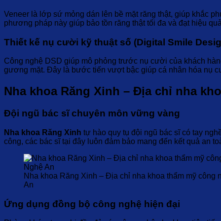
Veneer là lớp sứ mỏng dán lên bề mặt răng thật, giúp khắc 
phương pháp này giúp bảo tồn răng thật tối đa và đạt hiệu quả
Thiết kế nụ cười kỹ thuật số (Digital Smile Desi
Công nghệ DSD giúp mô phỏng trước nụ cười của khách hàng t
gương mặt. Đây là bước tiến vượt bậc giúp cá nhân hóa nụ c
Nha khoa Răng Xinh – Địa chỉ nha kh
Đội ngũ bác sĩ chuyên môn vững vàng
Nha khoa Răng Xinh
tự hào quy tụ đội ngũ bác sĩ có tay ng
công, các bác sĩ tại đây luôn đảm bảo mang đến kết quả an to
Nha khoa Răng Xinh – Địa chỉ nha khoa thẩm mỹ công 
An
Ứng dụng đồng bộ công nghệ hiện đại