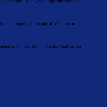
 nghệ laser lạnh, và máy X-quang ConeBeam CT
rình vô trùng đạt chuẩn quốc tế, đảm bảo an
 miệng và hỗ trợ tái khám miễn phí. Chính sự tận