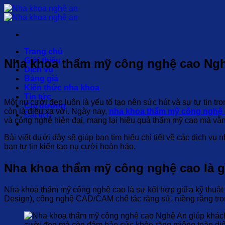
Chuyển
đến
nội
dung
Trang chủ
Giới thiệu
Nha khoa thẩm mỹ công nghệ cao Ng
Dịch vụ
Bảng giá
Kiến thức nha khoa
Tin tức
Một nụ cười đẹp luôn là yếu tố tạo nên sức hút và sự tự tin t
Chỉ đường
còn là điều xa vời. Ngày nay,
nha khoa thẩm mỹ công nghệ
Đặt lịch
và công nghệ hiện đại, mang lại hiệu quả thẩm mỹ cao mà vẫn
Bài viết dưới đây sẽ giúp bạn tìm hiểu chi tiết về các dịch vụ
bạn tự tin kiến tạo nụ cười hoàn hảo.
Nha khoa thẩm mỹ công nghệ cao là g
Nha khoa thẩm mỹ công nghệ cao là sự kết hợp giữa kỹ thuật n
Design), công nghệ CAD/CAM chế tác răng sứ, niềng răng trong