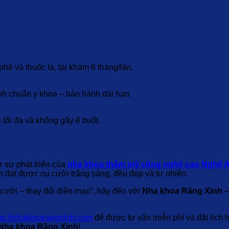
ê và thuốc lá, tái khám 6 tháng/lần.
rình chuẩn y khoa – bảo hành dài hạn.
 tối đa và không gây ê buốt.
 sự phát triển của
nha khoa thẩm mỹ công nghệ cao Nghệ 
âm đạt được nụ cười trắng sáng, đều đẹp và tự nhiên.
 cười – thay đổi diện mạo”, hãy đến với
Nha khoa Răng Xinh
–
ps://nhakhoarangxinh.com
để được tư vấn miễn phí và đặt lịch 
Nha khoa Răng Xinh
!