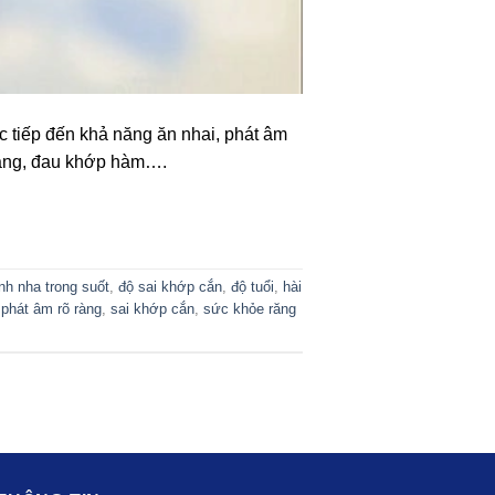
c tiếp đến khả năng ăn nhai, phát âm
 răng, đau khớp hàm….
nh nha trong suốt
,
độ sai khớp cắn
,
độ tuổi
,
hài
,
phát âm rõ ràng
,
sai khớp cắn
,
sức khỏe răng