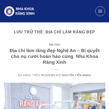
Chuyển
đến
nội
dung
LƯU TRỮ THẺ:
ĐỊA CHỈ LÀM RĂNG ĐẸP
TIN TỨC
Địa chỉ làm răng đẹp Nghệ An – Bí quyết
cho nụ cười hoàn hảo cùng Nha Khoa
Răng Xinh
ĐÃ ĐĂNG TRÊN
04/11/2025
BỞI
NGUYỄN TIẾN MẠNH