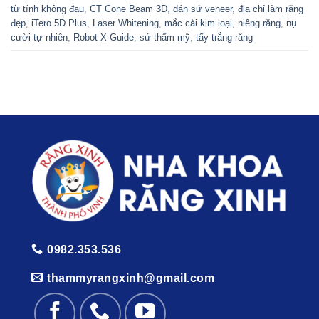
từ tính không đau
,
CT Cone Beam 3D
,
dán sứ veneer
,
địa chỉ làm răng
đẹp
,
iTero 5D Plus
,
Laser Whitening
,
mắc cài kim loại
,
niềng răng
,
nụ
cười tự nhiên
,
Robot X-Guide
,
sứ thẩm mỹ
,
tẩy trắng răng
0982.353.536
thammyrangxinh@gmail.com