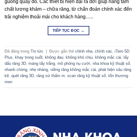
guồng quay đó. Các thiết bị hiện đại ra đời giúp nâng tầm
chất lượng khám – chữa răng, từ chẩn đoán chính xác đến
trải nghiệm thoải mái cho khách hàng…..
TIẾP TỤC ĐỌC
→
Đã đăng trong
Tin tức
|
Được gắn thẻ
chỉnh nha
,
chính xác
,
iTero 5D
Plus
,
khay trong suốt
,
không đau
,
không khó chịu
,
không mắc cài
,
lấy
dấu răng 3D
,
máng tẩy trắng
,
mô phỏng nụ cười
,
nha khoa kỹ thuật số
,
nhanh chóng
,
nhẹ nhàng
,
niềng răng không mắc cài
,
phát hiện sâu răng
kẽ
,
quét răng 3D
,
răng sứ thẩm m
,
scan răng kỹ thuật số
,
tổn thương
men