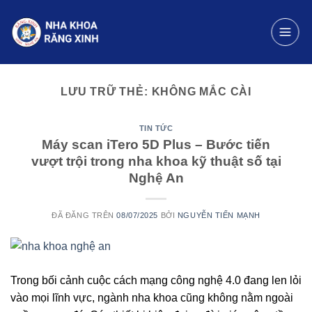
Chuyển
đến
nội
dung
LƯU TRỮ THẺ:
KHÔNG MẮC CÀI
TIN TỨC
Máy scan iTero 5D Plus – Bước tiến
vượt trội trong nha khoa kỹ thuật số tại
Nghệ An
ĐÃ ĐĂNG TRÊN
08/07/2025
BỞI
NGUYỄN TIẾN MẠNH
Trong bối cảnh cuộc cách mạng công nghệ 4.0 đang len lỏi
vào mọi lĩnh vực, ngành nha khoa cũng không nằm ngoài