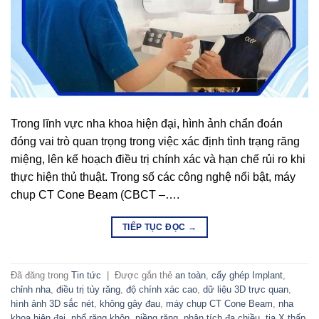
Trong lĩnh vực nha khoa hiện đại, hình ảnh chẩn đoán
đóng vai trò quan trọng trong việc xác định tình trạng
răng miệng, lên kế hoạch điều trị chính xác và hạn chế
rủi ro khi thực hiện thủ thuật. Trong số các công nghệ nổi
bật, máy chụp CT Cone Beam (CBCT –….
TIẾP TỤC ĐỌC
→
Đã đăng trong
Tin tức
|
Được gắn thẻ
an toàn
,
cấy ghép Implant
,
chỉnh nha
,
điều trị tủy răng
,
độ chính xác cao
,
dữ liệu 3D trực quan
,
hình ảnh 3D sắc nét
,
không gây đau
,
máy chụp CT Cone Beam
,
nha
khoa hiện đại
,
nhổ răng khôn
,
niềng răng
,
phân tích đa chiều
,
tia X