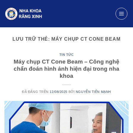
Chuyển
đến
nội
dung
LƯU TRỮ THẺ:
MÁY CHỤP CT CONE BEAM
TIN TỨC
Máy chụp CT Cone Beam – Công
nghệ chẩn đoán hình ảnh hiện đại
trong nha khoa
ĐÃ ĐĂNG TRÊN
12/08/2025
BỞI
NGUYỄN TIẾN MẠNH