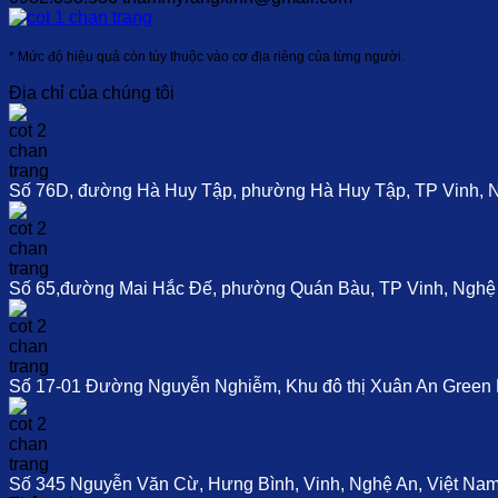
* Mức độ hiệu quả còn tùy thuộc vào cơ địa riêng của từng người.
Địa chỉ của chúng tôi
Số 76D, đường Hà Huy Tập, phường Hà Huy Tập, TP Vinh, 
Số 65,đường Mai Hắc Đế, phường Quán Bàu, TP Vinh, Nghệ
Số 17-01 Đường Nguyễn Nghiễm, Khu đô thị Xuân An Green P
Số 345 Nguyễn Văn Cừ, Hưng Bình, Vinh, Nghệ An, Việt Na