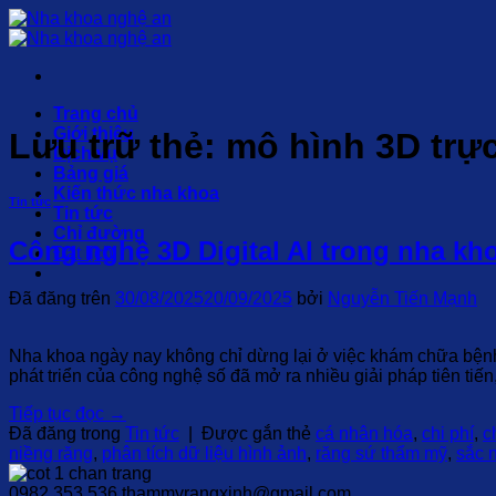
Chuyển
đến
nội
dung
Trang chủ
Giới thiệu
Lưu trữ thẻ:
mô hình 3D trự
Dịch vụ
Bảng giá
Kiến thức nha khoa
Tin tức
Tin tức
Chỉ đường
Công nghệ 3D Digital AI trong nha kho
Đặt lịch
Đã đăng trên
30/08/2025
20/09/2025
bởi
Nguyễn Tiến Mạnh
Nha khoa ngày nay không chỉ dừng lại ở việc khám chữa bệnh
phát triển của công nghệ số đã mở ra nhiều giải pháp tiên tiế
Tiếp tục đọc
→
Đã đăng trong
Tin tức
|
Được gắn thẻ
cá nhân hóa
,
chi phí
,
c
niềng răng
,
phân tích dữ liệu hình ảnh
,
răng sứ thẩm mỹ
,
sắc 
0982.353.536
thammyrangxinh@gmail.com