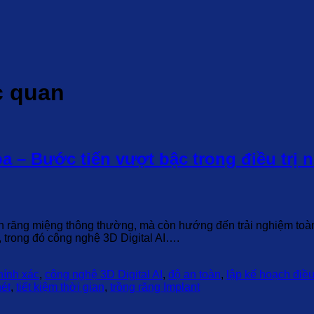
c quan
a – Bước tiến vượt bậc trong điều trị 
 răng miệng thông thường, mà còn hướng đến trải nghiệm toàn 
n, trong đó công nghệ 3D Digital AI….
hính xác
,
công nghệ 3D Digital AI
,
độ an toàn
,
lập kế hoạch điều 
nét
,
tiết kiệm thời gian
,
trồng răng Implant