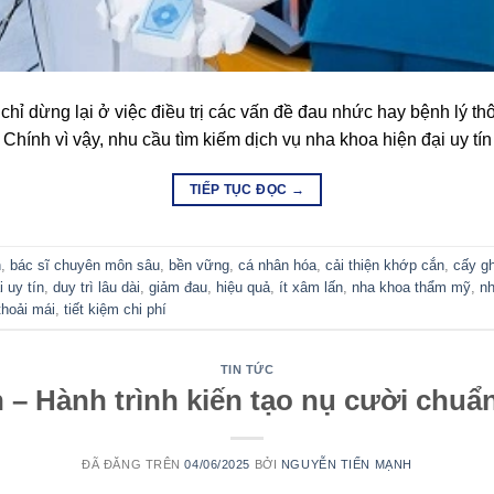
 dừng lại ở việc điều trị các vấn đề đau nhức hay bệnh lý thô
Chính vì vậy, nhu cầu tìm kiếm dịch vụ nha khoa hiện đại uy tí
TIẾP TỤC ĐỌC
→
,
bác sĩ chuyên môn sâu
,
bền vững
,
cá nhân hóa
,
cải thiện khớp cắn
,
cấy ghé
uy tín
,
duy trì lâu dài
,
giảm đau
,
hiệu quả
,
ít xâm lấn
,
nha khoa thẩm mỹ
,
nha
hoải mái
,
tiết kiệm chi phí
ận tư vấn miễn phí từ chuyên 
TIN TỨC
– Hành trình kiến tạo nụ cười chuẩn
ĐÃ ĐĂNG TRÊN
04/06/2025
BỞI
NGUYỄN TIẾN MẠNH