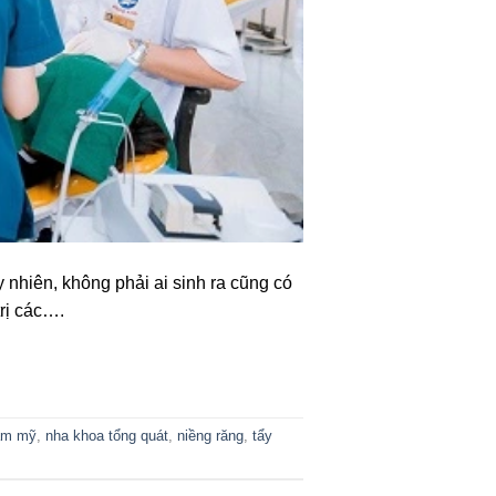
nhiên, không phải ai sinh ra cũng có
ị các….
m mỹ
,
nha khoa tổng quát
,
niềng răng
,
tẩy