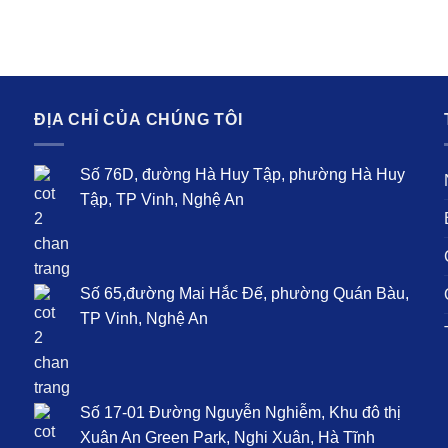
ĐỊA CHỈ CỦA CHÚNG TÔI
T
Số 76D, đường Hà Huy Tập, phường Hà Huy
N
Tập, TP Vinh, Nghệ An
B
C
Số 65,đường Mai Hắc Đế, phường Quán Bàu,
Q
TP Vinh, Nghệ An
T
Số 17-01 Đường Nguyễn Nghiễm, Khu đô thị
Xuân An Green Park, Nghi Xuân, Hà Tĩnh