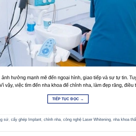
nh hưởng mạnh mẽ đến ngoại hình, giao tiếp và sự tự tin. Tuy 
vậy, việc tìm đến nha khoa để chỉnh nha, làm đẹp răng, điều tr
TIẾP TỤC ĐỌC
→
g sứ
,
cấy ghép Implant
,
chỉnh nha
,
công nghệ Laser Whitening
,
nha khoa thẩ