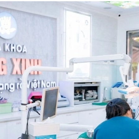
Vấn đề quan tâm
Bọc răng sứ thẩm mỹ
Niềng răng thẩm mỹ
Trồng răng Implant
Điều trị bệnh lý
Gửi thông tin