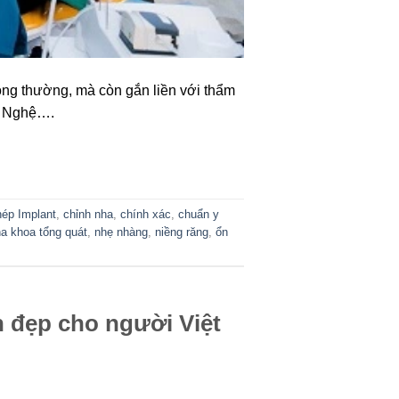
ng thường, mà còn gắn liền với thẩm
n Nghệ….
p Implant
,
chỉnh nha
,
chính xác
,
chuẩn y
 khoa tổng quát
,
nhẹ nhàng
,
niềng răng
,
ổn
X
gia
 đẹp cho người Việt