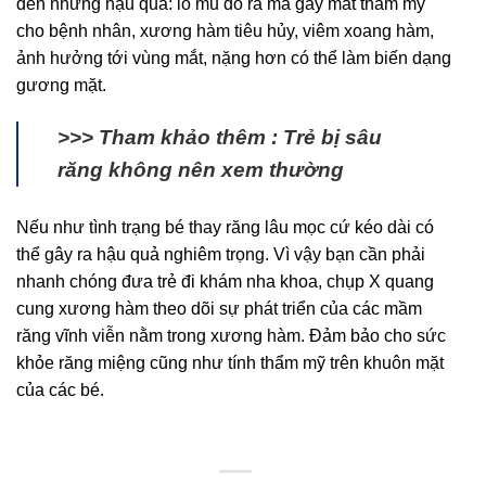
đến những hậu quả: lỗ mủ dò ra má gây mất thẩm mỹ
Điều trị bệnh lý
cho bệnh nhân, xương hàm tiêu hủy, viêm xoang hàm,
ảnh hưởng tới vùng mắt, nặng hơn có thể làm biến dạng
gương mặt.
Gửi thông tin
>>> Tham khảo thêm : Trẻ bị sâu
răng không nên xem thường
Nếu như tình trạng bé thay răng lâu mọc cứ kéo dài có
thể gây ra hậu quả nghiêm trọng. Vì vậy bạn cần phải
nhanh chóng đưa trẻ đi khám nha khoa, chụp X quang
cung xương hàm theo dõi sự phát triển của các mầm
răng vĩnh viễn nằm trong xương hàm. Đảm bảo cho sức
khỏe răng miệng cũng như tính thẩm mỹ trên khuôn mặt
của các bé.