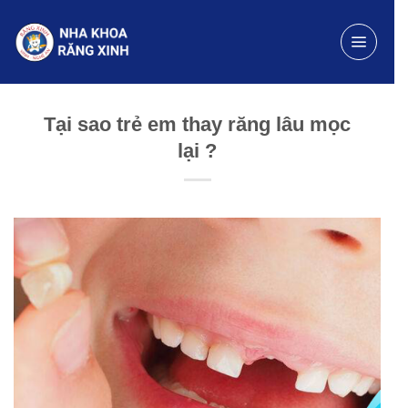
Chuyển
đến
nội
dung
Tại sao trẻ em thay răng lâu mọc
lại ?