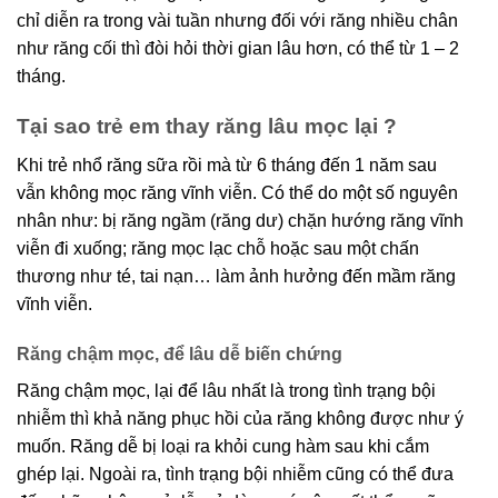
X
chỉ diễn ra trong vài tuần nhưng đối với răng nhiều chân
Nhận tư vấn miễn phí từ
như răng cối thì đòi hỏi thời gian lâu hơn, có thể từ 1 – 2
tháng.
chuyên gia
Tại sao trẻ em thay răng lâu mọc lại ?
Khi trẻ nhổ răng sữa rồi mà từ 6 tháng đến 1 năm sau
vẫn không mọc răng vĩnh viễn. Có thể do một số nguyên
nhân như: bị răng ngầm (răng dư) chặn hướng răng vĩnh
viễn đi xuống; răng mọc lạc chỗ hoặc sau một chấn
thương như té, tai nạn… làm ảnh hưởng đến mầm răng
vĩnh viễn.
Răng chậm mọc, để lâu dễ biến chứng
Răng chậm mọc, lại để lâu nhất là trong tình trạng bội
Vấn đề quan tâm
nhiễm thì khả năng phục hồi của răng không được như ý
Bọc răng sứ thẩm mỹ
muốn. Răng dễ bị loại ra khỏi cung hàm sau khi cắm
Niềng răng thẩm mỹ
ghép lại. Ngoài ra, tình trạng bội nhiễm cũng có thể đưa
Trồng răng Implant