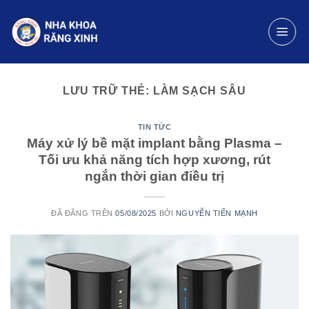
Chuyển
đến
nội
dung
LƯU TRỮ THẺ:
LÀM SẠCH SÂU
TIN TỨC
Máy xử lý bề mặt implant bằng Plasma –
Tối ưu khả năng tích hợp xương, rút
ngắn thời gian điều trị
ĐÃ ĐĂNG TRÊN
05/08/2025
BỞI
NGUYỄN TIẾN MẠNH