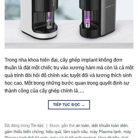
Trong nha khoa hiện đại, cấy ghép implant không đơn
thuần là đặt một chiếc trụ vào xương hàm mà còn là cả một
quá trình đòi hỏi độ chính xác tuyệt đối và tương thích sinh
học cao. Một trong những bước quan trọng quyết định sự
thành công của cấy ghép chính là….
TIẾP TỤC ĐỌC
→
Đã đăng trong
Tin tức
|
Được gắn thẻ
an toàn
,
diệt khuẩn toàn diện
,
gảm thiểu biến chứng
,
hiệu quả
,
làm sạch sâu
,
máy Plasma lạnh
,
máy
Plasma lạnh thế hệ mới
,
máy xử lý bề mặt implant
,
tăng độ bền
,
tích