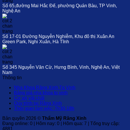
Số 65,đường Mai Hắc Đế, phường Quán Bàu, TP Vinh,
Nghệ An
Số 17-01 Đường Nguyễn Nghiễm, Khu đô thị Xuân An
Green Park, Nghi Xuân, Hà Tĩnh
Số 345 Nguyễn Văn Cừ, Hưng Bình, Vinh, Nghệ An, Việt
Nam
Thông tin
Nha Khoa Răng Xinh Tp Vinh
Bảng giá nha khoa tp vinh
Cơ sở vật chất
Quy trình tại Răng Xinh
Thời gian làm việc: 7h30-18h
Bản quyền 2026 ©
Thẩm Mỹ Răng Xinh
Đang online: 0 | Hôm nay: 0 | Hôm qua: 7 | Tổng truy cập:
4881