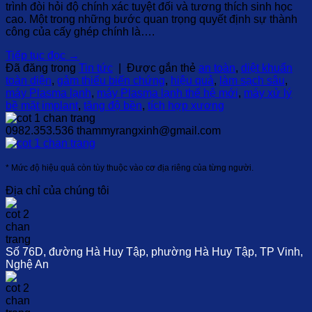
trình đòi hỏi độ chính xác tuyệt đối và tương thích sinh học
cao. Một trong những bước quan trọng quyết định sự thành
công của cấy ghép chính là….
Tiếp tục đọc
→
Đã đăng trong
Tin tức
|
Được gắn thẻ
an toàn
,
diệt khuẩn
toàn diện
,
gảm thiểu biến chứng
,
hiệu quả
,
làm sạch sâu
,
máy Plasma lạnh
,
máy Plasma lạnh thế hệ mới
,
máy xử lý
bề mặt implant
,
tăng độ bền
,
tích hợp xương
0982.353.536
thammyrangxinh@gmail.com
* Mức độ hiệu quả còn tùy thuộc vào cơ địa riêng của từng người.
Địa chỉ của chúng tôi
Số 76D, đường Hà Huy Tập, phường Hà Huy Tập, TP Vinh,
Nghệ An