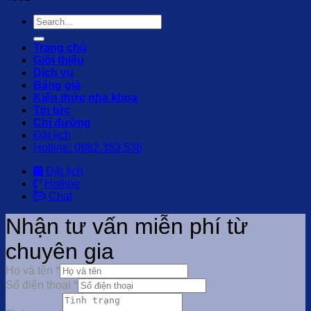
Trang chủ
Giới thiệu
Dịch vụ
Bảng giá
Kiến thức nha khoa
Tin tức
Chỉ đường
Đặt lịch
Hotline: 0982.353.536
Đặt lịch
Hotline
Chat
Nhận tư vấn miễn phí từ
chuyên gia
Họ và tên
*
Số điện thoại
*