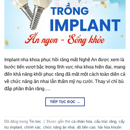
Implant nha khoa phục hồi răng mất Nghệ An được xem
là bước tiến vượt bậc trong lĩnh vực nha khoa hiện đại,
mang đến khả năng khôi phục răng đã mất một cách
toàn diện cả về chức năng ăn nhai lẫn thẩm mỹ nụ cười.
Thay vì chỉ bù đắp phần thân răng….
TIẾP TỤC ĐỌC
→
Đã đăng trong
Tin tức
|
Được gắn thẻ
cá nhân hóa
,
cấu trúc răng
,
cấy trụ implant
,
chính xác
,
chức năng ăn nhai
,
độ bền cao
,
hài hòa
khuôn mặt
,
hiệu quả
,
implant nha khoa
,
mão răng sứ
,
nha khoa hiện